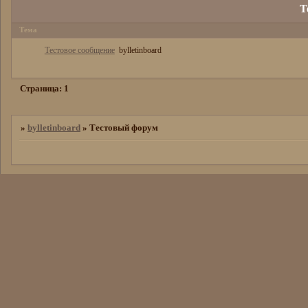
Т
Тема
Тестовое сообщение
bylletinboard
Страница:
1
»
bylletinboard
»
Тестовый форум