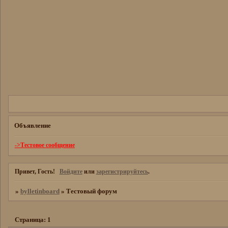
Объявление
->Тестовое сообщение
Привет, Гость!
Войдите
или
зарегистрируйтесь
.
»
bylletinboard
»
Тестовый форум
Страница:
1